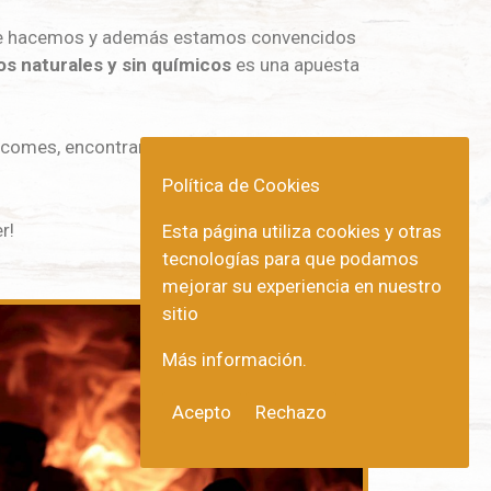
e hacemos y además estamos convencidos
os naturales y sin químicos
es una apuesta
e comes, encontrarás en esta casa un aliado
Política de Cookies
r!
Esta página utiliza cookies y otras
tecnologías para que podamos
mejorar su experiencia en nuestro
sitio
Más información.
Acepto
Rechazo