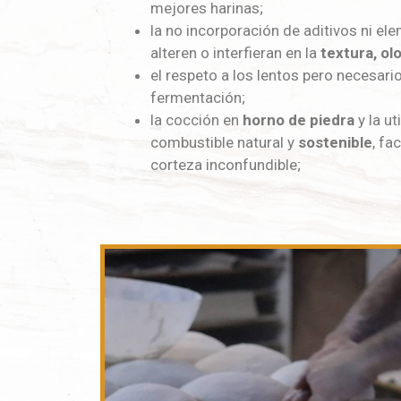
mejores harinas;
la no incorporación de aditivos ni e
alteren o interfieran en la
textura, olo
el respeto a los lentos pero necesar
fermentación;
la cocción en
horno de piedra
y la ut
combustible natural y
sostenible
, fa
corteza inconfundible;